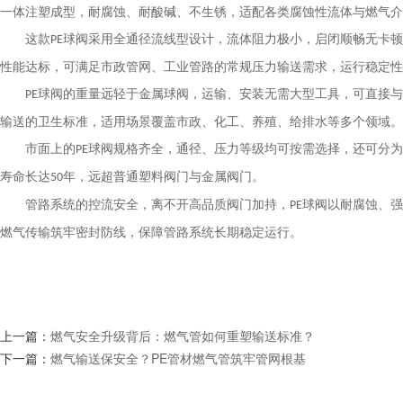
一体注塑成型，耐腐蚀、耐酸碱、不生锈，适配各类腐蚀性流体与燃气介
这款
球阀采用全通径流线型设计，流体阻力极小，启闭顺畅无卡顿
PE
性能达标，可满足市政管网、工业管路的常规压力输送需求，运行稳定性
球阀的重量远轻于金属球阀，运输、安装无需大型工具，可直接与
PE
输送的卫生标准，适用场景覆盖市政、化工、养殖、给排水等多个领域。
市面上的
球阀规格齐全，通径、压力等级均可按需选择，还可分为
PE
寿命长达
年，远超普通塑料阀门与金属阀门。
50
管路系统的控流安全，离不开高品质阀门加持，
球阀以耐腐蚀、强
PE
燃气传输筑牢密封防线，保障管路系统长期稳定运行。
上一篇：
燃气安全升级背后：燃气管如何重塑输送标准？
下一篇：
燃气输送保安全？PE管材燃气管筑牢管网根基