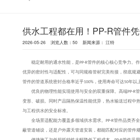
供水工程都在用！PP-R管件
2026-05-26 浏览人数：
50 新闻来源： 江特
稳定耐用的通水性能，是
管件的核心核心竞争力。作
PP-R
优异的密封性与适配性，可与同规格管材完美衔接，彻底规
管件的管道系统密封合格率近乎
，使用寿命可达
年以
100%
50
优良的物理性能实现使用与安全的双重保障。高端
管
PP-R
变形、破损。同时产品隔热保温性能优异，热水输送过程中
与工程供水的安全标准。
全场景适配能力覆盖多领域供水需求。
管件品类齐全
PP-R
蔽管道铺设，还是户外露天管道安装，都能匹配对应的管件
便捷施工与低损耗特性大幅降低工程成本。
管件采用