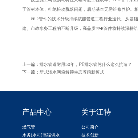
PP-R
于管材本体，杜绝松动脱落问题，后期基本无需维修养护。
管件的技术升级持续赋能管道工程行业迭代。从基础
PP-R
建、市政水务工程的不断升级，高品质
管件将持续深耕给
PP-R
上一篇：
排水管道耐用50年，PE排水管凭什么这么抗造？
下一篇：
新式淡水网箱解锁生态养殖新模式
产品中心
关于江特
燃气管
公司简介
水务(水司)高端供水
技术创新