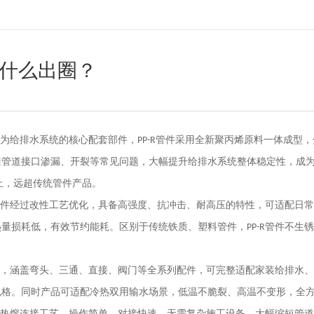
凭什么出圈？
为给排水系统的核心配套部件，
管件采用全新聚丙烯原料一体成型，
PP-R
避管道接口渗漏、开裂等常见问题，大幅提升给排水系统整体稳定性，成
上，远超传统管件产品。
件经过改性工艺优化，具备高强度、抗冲击、耐高压的特性，可适配日常
热量损耗低，有效节约能耗。区别于传统铁质、塑料管件，
管件不生锈
PP-R
，涵盖弯头、三通、直接、阀门等全系列配件，可完整适配家装给排水、
规格。同时产品可适配冷热双用输水场景，低温不脆裂、高温不变形，全
热熔连接工艺，操作简单、对接快速，无需复杂施工设备，大幅缩短管道